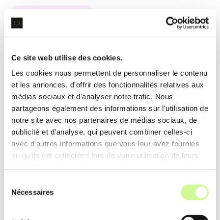
Image-to-Video
Image-to-Video
convertit des images statiques en
scènes animées, exploitant des algorithmes de
Ce site web utilise des cookies.
génération d’image
pour donner vie aux photos et
Les cookies nous permettent de personnaliser le contenu
dessins, enrichissant les projets visuels des
et les annonces, d'offrir des fonctionnalités relatives aux
utilisateurs.
médias sociaux et d'analyser notre trafic. Nous
partageons également des informations sur l'utilisation de
notre site avec nos partenaires de médias sociaux, de
Exemple d’utilisation
publicité et d'analyse, qui peuvent combiner celles-ci
Un designer utilise
Image-to-Video
pour créer une
avec d'autres informations que vous leur avez fournies
animation à partir de ses illustrations, donnant un
ou qu'ils ont collectées lors de votre utilisation de leurs
services.
impact visuel supplémentaire à son portfolio
Sélection
professionnel.
Nécessaires
du
consentement
Analytics Dashboard