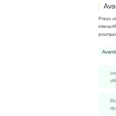
Ava
Prezo o
interacti
pourquoi
Avant
Int
uti
Blo
dy