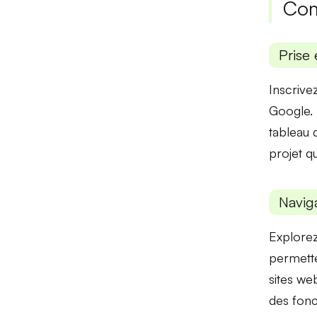
Com
Prise 
Inscrive
Google. U
tableau 
projet q
Naviga
Explorez
permette
sites web
des fonc