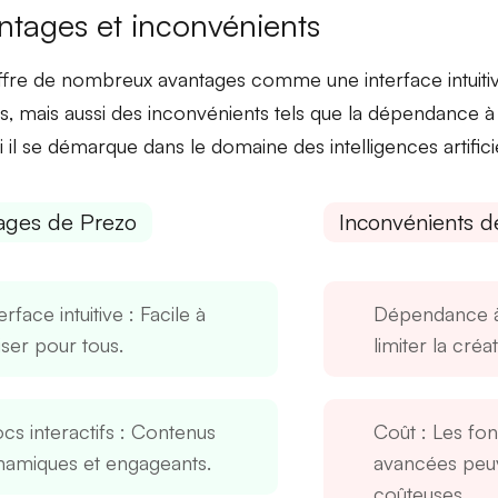
ntages et inconvénients
ffre de nombreux avantages comme une
interface intuiti
fs
, mais aussi des inconvénients tels que la
dépendance à 
 il se démarque dans le domaine des intelligences artificie
ages de Prezo
Inconvénients d
erface intuitive
: Facile à
Dépendance à
liser pour tous.
limiter la créati
cs interactifs
: Contenus
Coût
: Les fon
namiques et engageants.
avancées peuv
coûteuses.