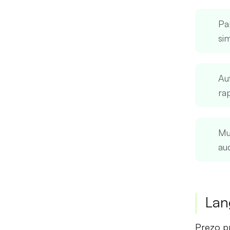
Pa
sim
Au
ra
Mul
au
Lan
Prezo pr