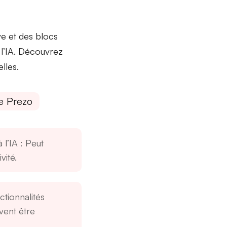
ve
et des
blocs
l’IA
. Découvrez
lles.
e Prezo
 l’IA
: Peut
vité.
ctionnalités
ent être