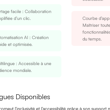
rtage facile
: Collaboration
plifiée d’un clic.
Courbe d’app
Maîtriser toute
fonctionnalit
tomatisation AI
: Création
du temps.
pide et optimisée.
tilingue
: Accessible à une
dience mondiale.
gues Disponibles
omeut l’inclusivité et l’accessibilité grâce à son
support m