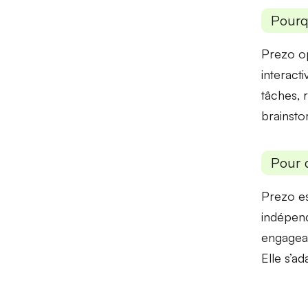
Pourq
Prezo op
interacti
tâches
, 
brainsto
Pour 
Prezo es
indépend
engagea
Elle s’ad