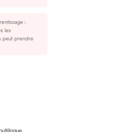
rentissage
:
s les
és peut prendre
ultilingue
,