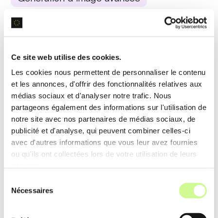
Utilisant des réseaux neuronaux, PrometheanAI
génère rapidement des images réalistes,
améliorant la rapidité et l’efficacité des processus
Ce site web utilise des cookies.
créatifs.
Les cookies nous permettent de personnaliser le contenu
et les annonces, d'offrir des fonctionnalités relatives aux
Exemple d’utilisation
médias sociaux et d'analyser notre trafic. Nous
partageons également des informations sur l'utilisation de
Les développeurs de jeux vidéo utilisent cette
notre site avec nos partenaires de médias sociaux, de
fonctionnalité pour créer des environnements
publicité et d'analyse, qui peuvent combiner celles-ci
réalistes en un temps record.
avec d'autres informations que vous leur avez fournies
ou qu'ils ont collectées lors de votre utilisation de leurs
services.
Analyse de données optimisée
Sélection
Nécessaires
du
PrometheanAI analyse de vastes ensembles de
consentement
données pour fournir des résultats précis et