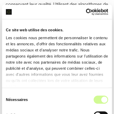
conservant leur qualité. Utilisant des algorithmes de
rééchantillonnage
, il permet un
redimensionnement sans perte de clarté.
Ce site web utilise des cookies.
Exemple d’utilisation
Les cookies nous permettent de personnaliser le contenu
Un graphiste redimensionne plusieurs images pour
et les annonces, d'offrir des fonctionnalités relatives aux
les adapter à différents formats de réseaux
médias sociaux et d'analyser notre trafic. Nous
partageons également des informations sur l'utilisation de
sociaux, économisant du temps grâce au
Image
notre site avec nos partenaires de médias sociaux, de
Resizer
.
publicité et d'analyse, qui peuvent combiner celles-ci
avec d'autres informations que vous leur avez fournies
ou qu'ils ont collectées lors de votre utilisation de leurs
Data Analyzer
services.
Le
Data Analyzer
traite et interprète des
Sélection
Nécessaires
du
ensembles de données pour en extraire des
consentement
insights. Grâce à des méthodes d’
analyse de