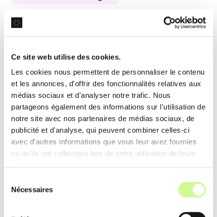
Recraft convertit des images raster en
vecteurs
scalables
, garantissant une haute qualité et la
flexibilité des graphiques pour diverses applications
Ce site web utilise des cookies.
professionnelles.
Les cookies nous permettent de personnaliser le contenu
et les annonces, d'offrir des fonctionnalités relatives aux
Exemple d’utilisation
médias sociaux et d'analyser notre trafic. Nous
Un
logo d’entreprise
peut être vectorisé pour
partageons également des informations sur l'utilisation de
notre site avec nos partenaires de médias sociaux, de
l’impression à différentes échelles, maintenat ainsi
publicité et d'analyse, qui peuvent combiner celles-ci
sa qualité visuelle sur tous les supports marketing.
avec d'autres informations que vous leur avez fournies
ou qu'ils ont collectées lors de votre utilisation de leurs
services.
Suppression de l’arrière-plan
Sélection
Nécessaires
L’outil de suppression de l’arrière-plan utilise des
du
consentement
techniques de
segmentation d’image
pour isoler et