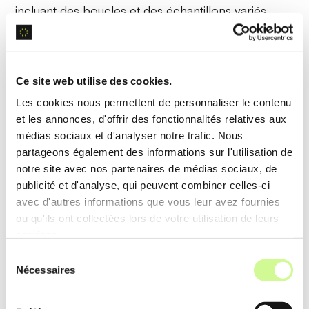
incluant des boucles et des échantillons variés,
accessibles via une interface intuitive. Les
utilisateurs peuvent ainsi enrichir leurs créations
avec des éléments sonores de haute qualité.
Ce site web utilise des cookies.
Les cookies nous permettent de personnaliser le contenu
Exemple d’utilisation
et les annonces, d'offrir des fonctionnalités relatives aux
En sélectionnant des
boucles de batterie
et des
médias sociaux et d'analyser notre trafic. Nous
partageons également des informations sur l'utilisation de
échantillons de guitare
, un utilisateur compose une
notre site avec nos partenaires de médias sociaux, de
piste rock complète en quelques minutes, utilisant
publicité et d'analyse, qui peuvent combiner celles-ci
les éléments pré-enregistrés de la bibliothèque.
avec d'autres informations que vous leur avez fournies
ou qu'ils ont collectées lors de votre utilisation de leurs
services.
Analyse de prompts textuels
Sélection
Nécessaires
du
L’analyse sémantique des
prompts textuels
permet
consentement
à Riffusion de comprendre et interpréter