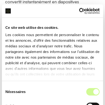
convertit instantanément en
diapositives
organisées
, prêtent pour une présentation
professionnelle sans intervention manuelle.
Ce site web utilise des cookies.
Personnalisation des styles
Les cookies nous permettent de personnaliser le contenu
et les annonces, d'offrir des fonctionnalités relatives aux
SlidesAI propose une personnalisation dynamique
médias sociaux et d'analyser notre trafic. Nous
en ajustant automatiquement les
couleurs
et les
partageons également des informations sur l'utilisation de
polices
basées sur des
préréglages
ou des
notre site avec nos partenaires de médias sociaux, de
publicité et d'analyse, qui peuvent combiner celles-ci
préférences définies par l’utilisateur, garantissant
avec d'autres informations que vous leur avez fournies
une cohérence visuelle optimale.
ou qu'ils ont collectées lors de votre utilisation de leurs
services.
Exemple d’utilisation
Sélection
Nécessaires
En sélectionnant un thème de style, un utilisateur
du
consentement
peut voir ses diapositives uniformément formatées