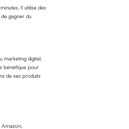
inutes. Il utilise des
t
de gagner du
u marketing digital,
re bénéfique pour
ons
de ses produits
rs Amazon,