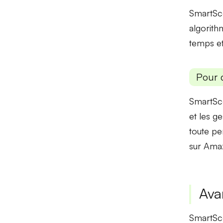
SmartScou
algorith
temps
et
Pour 
SmartSco
et les g
toute pe
sur Ama
Ava
SmartSco