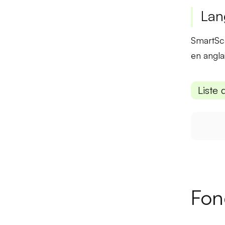
Lan
SmartSco
en anglai
Liste 
Fon