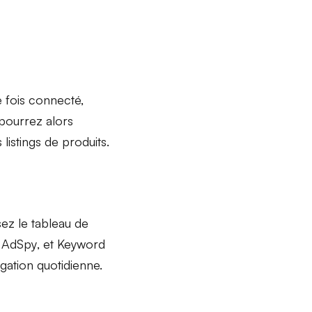
 fois connecté,
pourrez alors
listings de produits.
sez le
tableau de
,
AdSpy
, et
Keyword
igation quotidienne.