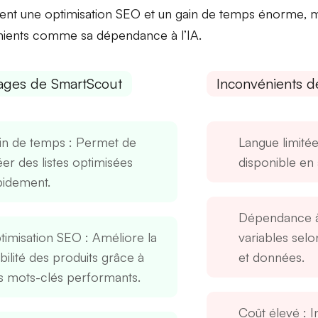
ent une
optimisation SEO
et un
gain de temps énorme
, 
nients comme sa
dépendance à l’IA
.
ages de SmartScout
Inconvénients d
in de temps
: Permet de
Langue limité
éer des listes optimisées
disponible en 
pidement.
Dépendance à
timisation SEO
: Améliore la
variables selo
ibilité des produits grâce à
et données.
s mots-clés performants.
Coût élevé
: I