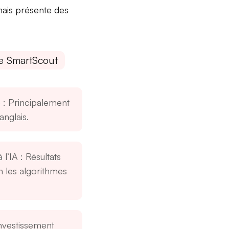
mais présente des
e SmartScout
e
: Principalement
anglais.
 l’IA
: Résultats
n les algorithmes
nvestissement