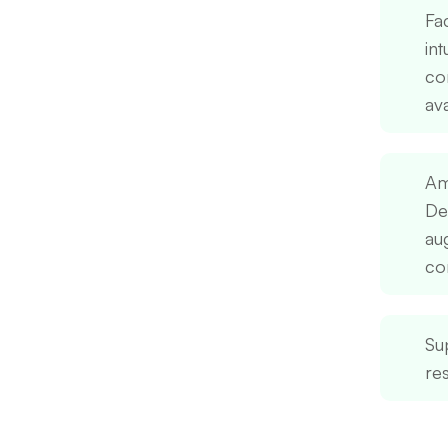
Fac
int
co
av
Am
Des
au
co
Sup
res