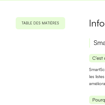
Inf
TABLE DES MATIÈRES
Sma
C’est 
SmartSco
les list
améliora
Pourq