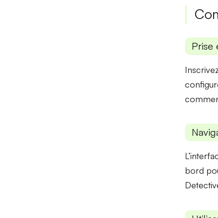
Com
Prise 
Inscrive
configur
commenc
Naviga
L’interf
bord
pou
Detectiv