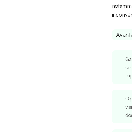
notamm
inconvé
Avant
Ga
cr
ra
Op
vis
de