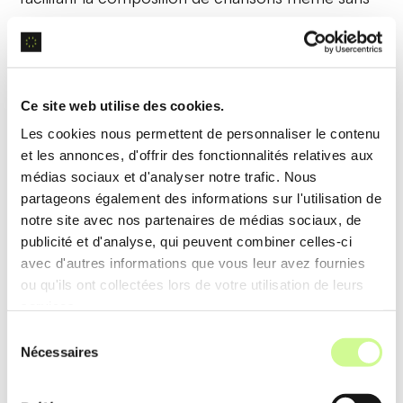
connaissances musicales approfondies.
Édition et Mixage Automatisés
Ce site web utilise des cookies.
Avec Splashmusic, l’
édition
et le
mixage
sont
Les cookies nous permettent de personnaliser le contenu
automatisés grâce à des outils avancés. Les
et les annonces, d'offrir des fonctionnalités relatives aux
médias sociaux et d'analyser notre trafic. Nous
utilisateurs peuvent ajuster les niveaux, ajouter des
partageons également des informations sur l'utilisation de
effets, et mixer des pistes sans effort manuel
notre site avec nos partenaires de médias sociaux, de
complexe.
publicité et d'analyse, qui peuvent combiner celles-ci
avec d'autres informations que vous leur avez fournies
Exemple d’utilisation
ou qu'ils ont collectées lors de votre utilisation de leurs
services.
Un créateur de contenu peut importer plusieurs
Sélection
pistes et laisser
l’outil automatisé
les mixer,
Nécessaires
du
produisant ainsi une version finale polie sans
consentement
maîtriser les techniques de mixage.