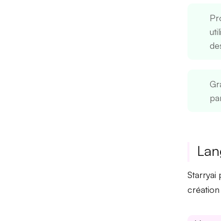
Pr
uti
de
Gra
par
Lan
Starrya
création