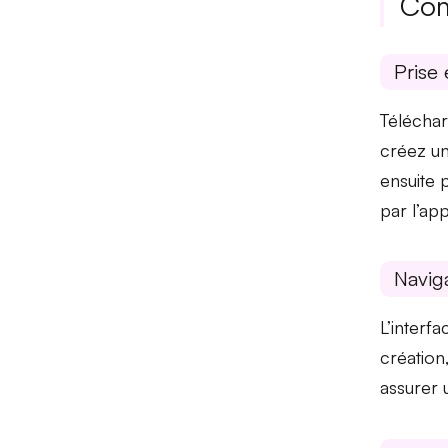
Com
Prise 
Télécharg
créez un
ensuite 
par l’app
Naviga
L’interfa
création
assurer 