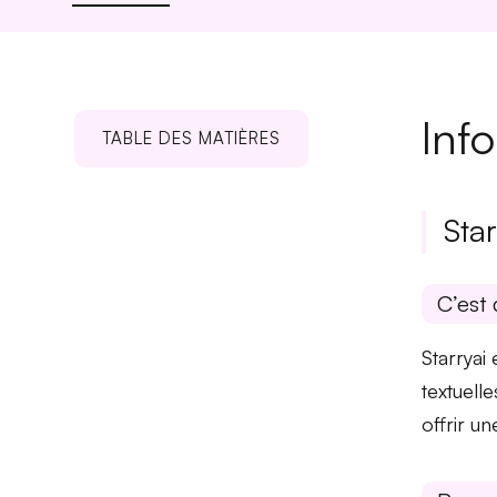
Inf
TABLE DES MATIÈRES
Star
C’est 
Starryai
textuell
offrir u