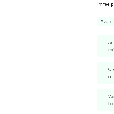
limitée 
Avant
Acc
mê
Cr
œu
Var
bi