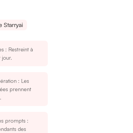
 Starryai
es
: Restreint à
jour.
ération
: Les
lées prennent
.
es prompts
:
endants des