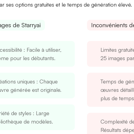
par ses options gratuites et le temps de génération élevé.
ages de Starryai
Inconvénients de
essibilité
: Facile à utiliser,
Limites gratuit
me pour les débutants.
25 images par 
éations uniques
: Chaque
Temps de gén
vre générée est originale.
œuvres détail
plus de temps
iété de styles
: Large
bliothèque de modèles.
Complexité d
Résultats dép