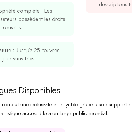
descriptions te
opriété complète
: Les
lisateurs possèdent les droits
s œuvres.
tuité
: Jusqu’à 25 œuvres
 jour sans frais.
gues Disponibles
i promeut une
inclusivité
incroyable grâce à son support mul
 artistique accessible à un large public mondial.