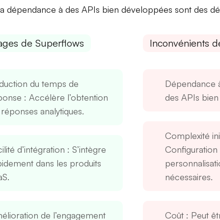
sa dépendance à des APIs bien développées sont des déf
ages de Superflows
Inconvénients d
duction du temps de
Dépendance à
ponse
: Accélère l’obtention
des APIs bien
 réponses analytiques.
Complexité ini
ilité d’intégration
: S’intègre
Configuration 
pidement dans les produits
personnalisat
aS.
nécessaires.
élioration de l’engagement
Coût
: Peut êt