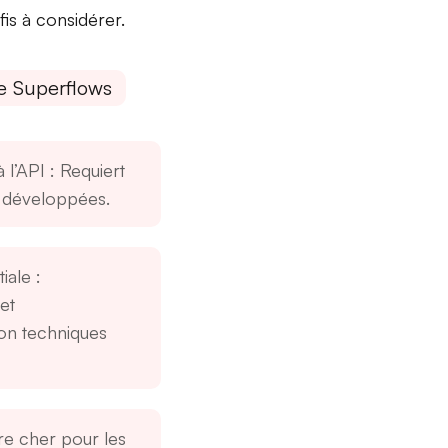
is à considérer.
e Superflows
 l’API
: Requiert
 développées.
tiale
:
et
ion techniques
re cher pour les