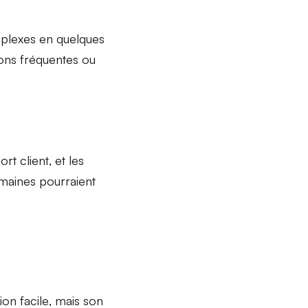
plexes en quelques
ons fréquentes ou
ort client
, et les
domaines pourraient
tion
facile
, mais son