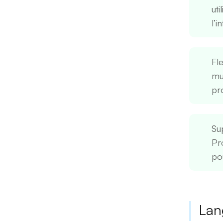
uti
l’i
Fle
mul
pro
Su
Pr
pou
Lan