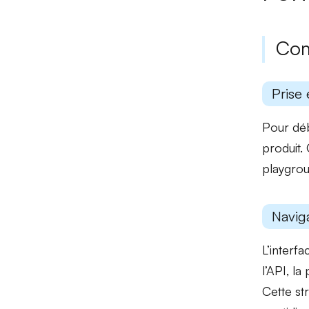
Com
Prise 
Pour déb
produit.
playgro
Naviga
L’interf
l’API
, la
Cette str