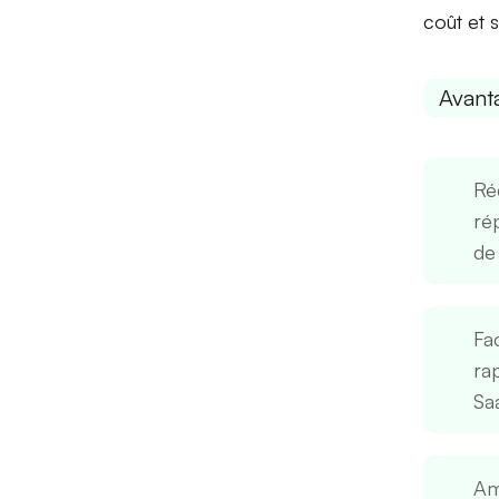
coût et 
Avant
Ré
ré
de
Fac
ra
Sa
Am