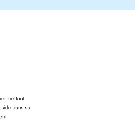
permettant
éside dans sa
ent.