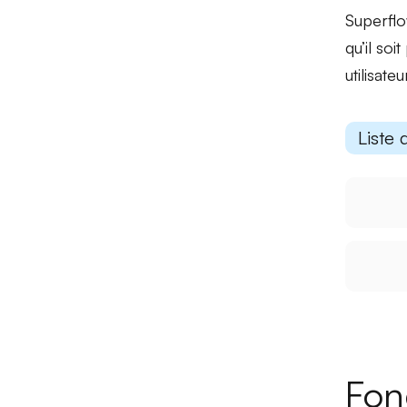
Superflo
qu’il soi
utilisat
Liste 
Fon