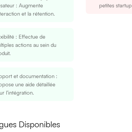
lisateur
: Augmente
petites startup
nteraction et la rétention.
xibilité
: Effectue de
tiples actions au sein du
duit.
pport et documentation
:
opose une aide détaillée
r l’intégration.
gues Disponibles