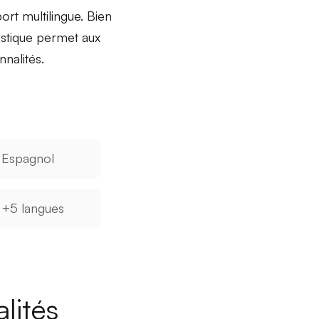
rt multilingue. Bien
uistique permet aux
nnalités.
Espagnol
+5 langues
lités