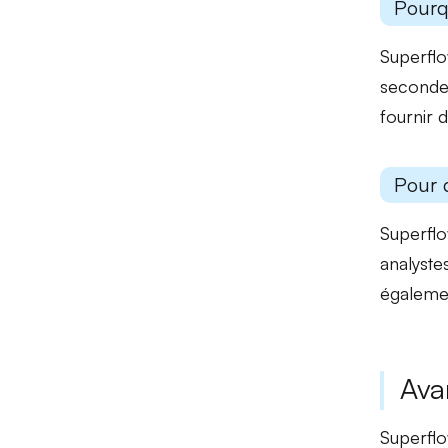
Pourq
Superfl
secondes
fournir 
Pour 
Superflo
analyste
égalemen
Ava
Superflo