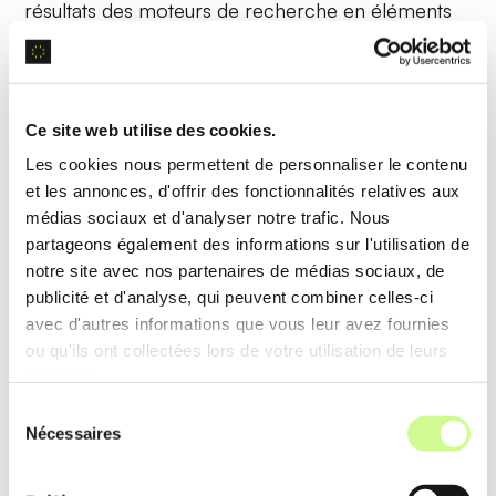
résultats des moteurs de recherche en éléments
individuels pour identifier les facteurs de
classement, fournissant des recommandations
précises pour l’optimisation du contenu.
Ce site web utilise des cookies.
Les cookies nous permettent de personnaliser le contenu
Exemple d’utilisation
et les annonces, d'offrir des fonctionnalités relatives aux
Une agence SEO utilise le
SERP Analyzer
pour
médias sociaux et d'analyser notre trafic. Nous
analyser les pages concurrentes et adapter la
partageons également des informations sur l'utilisation de
notre site avec nos partenaires de médias sociaux, de
stratégie de contenu, augmentant ainsi les chances
publicité et d'analyse, qui peuvent combiner celles-ci
de dépasser ces concurrents dans les
avec d'autres informations que vous leur avez fournies
classements.
ou qu'ils ont collectées lors de votre utilisation de leurs
services.
Sélection
Keyword Research
Nécessaires
du
consentement
La fonction de
Keyword Research
de SurferSEO