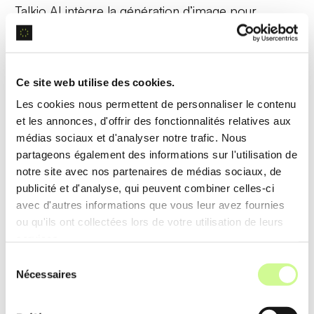
Talkio AI intègre la
génération d’image
pour
illustrer des concepts linguistiques, aidant à la
mémorisation et à la compréhension visuelle des
mots et phrases.
Ce site web utilise des cookies.
Les cookies nous permettent de personnaliser le contenu
Exemple d’utilisation
et les annonces, d'offrir des fonctionnalités relatives aux
Lors d’une leçon, des images générées montrent
médias sociaux et d'analyser notre trafic. Nous
partageons également des informations sur l'utilisation de
le contexte des mots, facilitant ainsi une
notre site avec nos partenaires de médias sociaux, de
compréhension intuitive
pour l’apprenant.
publicité et d'analyse, qui peuvent combiner celles-ci
avec d'autres informations que vous leur avez fournies
ou qu'ils ont collectées lors de votre utilisation de leurs
Analyse de Données Linguistiques
services.
L’analyse de données linguistiques de Talkio AI
Sélection
Nécessaires
du
évalue les performances des utilisateurs,
consentement
fournissant des retours détaillés avec des