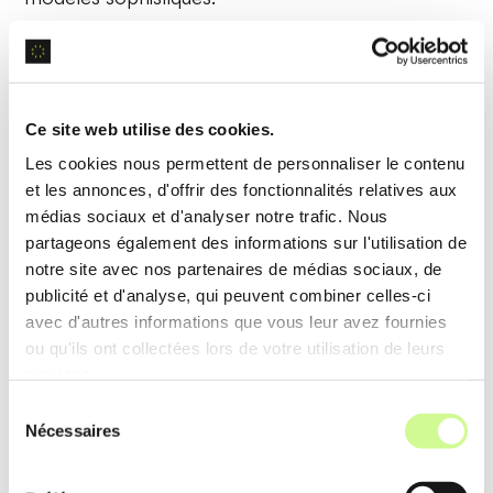
Exemple d’utilisation
Les développeurs de podcasts utilisent cette
fonctionnalité
pour générer des voix-off narratives,
Ce site web utilise des cookies.
améliorant ainsi la création de contenu audio.
Les cookies nous permettent de personnaliser le contenu
et les annonces, d'offrir des fonctionnalités relatives aux
médias sociaux et d'analyser notre trafic. Nous
Analyse de données
partageons également des informations sur l'utilisation de
notre site avec nos partenaires de médias sociaux, de
L’outil inclut des capacités d’
analyse de texte
publicité et d'analyse, qui peuvent combiner celles-ci
permettant d’extraire des informations clés à partir
avec d'autres informations que vous leur avez fournies
ou qu'ils ont collectées lors de votre utilisation de leurs
de documents volumineux. Il simplifie la gestion et
services.
la compréhension des données textuelles.
Sélection
Nécessaires
du
Exemple d’utilisation
consentement
Les chercheurs analysent des
rapports