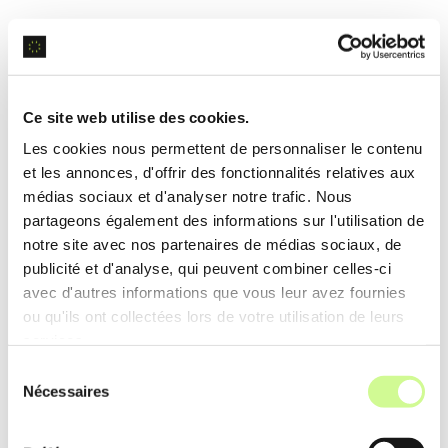
Génération d’image
Textify propose des
modèles AI
pour créer des
Ce site web utilise des cookies.
images complexes à partir de simples descriptions
Les cookies nous permettent de personnaliser le contenu
textuelles, facilitant la production graphique pour
et les annonces, d'offrir des fonctionnalités relatives aux
divers secteurs créatifs.
médias sociaux et d'analyser notre trafic. Nous
partageons également des informations sur l'utilisation de
Exemple d’utilisation
notre site avec nos partenaires de médias sociaux, de
publicité et d'analyse, qui peuvent combiner celles-ci
Pour une campagne marketing, Textify génère des
avec d'autres informations que vous leur avez fournies
visuels publicitaires
uniques à partir des directives
ou qu'ils ont collectées lors de votre utilisation de leurs
textuelles, accélérant la conception et la mise en
services.
marché des produits.
Sélection
Nécessaires
du
consentement
Analyse de données