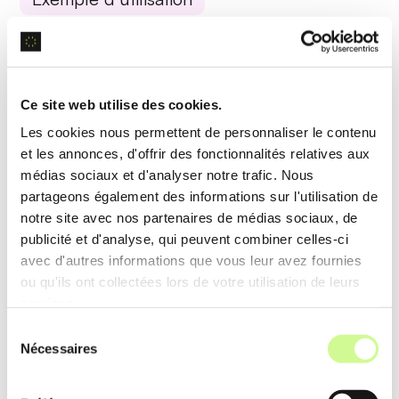
Imaginez un designer utilisant ThinkDiffusion pour
créer une
animation complexe
en quelques
minutes seulement, grâce à l’automatisation de
Ce site web utilise des cookies.
tâches répétitives et chronophages.
Les cookies nous permettent de personnaliser le contenu
et les annonces, d'offrir des fonctionnalités relatives aux
médias sociaux et d'analyser notre trafic. Nous
Génération d’image
partageons également des informations sur l'utilisation de
notre site avec nos partenaires de médias sociaux, de
La plateforme intègre des modèles spécialisés
publicité et d'analyse, qui peuvent combiner celles-ci
pour la
génération d’images
réalistes, permettant
avec d'autres informations que vous leur avez fournies
aux utilisateurs de créer des visuels détaillés sans
ou qu'ils ont collectées lors de votre utilisation de leurs
services.
nécessiter de compétences en programmation ou
Sélection
en dessin.
Nécessaires
du
consentement
Exemple d’utilisation