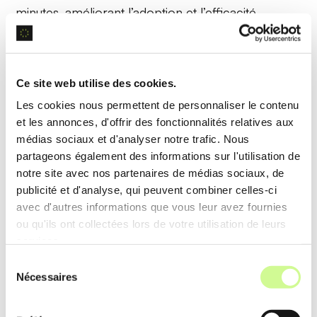
minutes, améliorant l’adoption et l’efficacité.
Exemple d’utilisation
Les consultants complètent leurs
feuilles de temps
Ce site web utilise des cookies.
en un instant, réduisant ainsi la charge
Les cookies nous permettent de personnaliser le contenu
administrative et se concentrant sur les tâches à
et les annonces, d'offrir des fonctionnalités relatives aux
haute valeur ajoutée.
médias sociaux et d'analyser notre trafic. Nous
partageons également des informations sur l'utilisation de
notre site avec nos partenaires de médias sociaux, de
Memory Tracker
publicité et d'analyse, qui peuvent combiner celles-ci
avec d'autres informations que vous leur avez fournies
Le
Memory Tracker
enregistre chaque tâche
ou qu'ils ont collectées lors de votre utilisation de leurs
services.
effectuée, garantissant une précision totale dans le
Sélection
suivi du temps de manière automatique et continue.
Nécessaires
du
consentement
Exemple d’utilisation