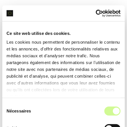
Exemple d’utilisation
Les utilisateurs convertissent rapidement des
Ce site web utilise des cookies.
centaines de fichiers PDF en
documents Word
,
Les cookies nous permettent de personnaliser le contenu
économisant un temps précieux et réduisant les
et les annonces, d'offrir des fonctionnalités relatives aux
erreurs manuelles grâce au traitement automatisé.
médias sociaux et d'analyser notre trafic. Nous
partageons également des informations sur l'utilisation de
notre site avec nos partenaires de médias sociaux, de
Génération d’image
publicité et d'analyse, qui peuvent combiner celles-ci
avec d'autres informations que vous leur avez fournies
Grâce à des algorithmes sophistiqués, Tinywow
ou qu'ils ont collectées lors de votre utilisation de leurs
services.
offre la
génération d’image
, permettant de créer
Sélection
des visuels impactants via des ajustements
Nécessaires
du
automatiques de luminosité, contraste et
consentement
suppression de fond.