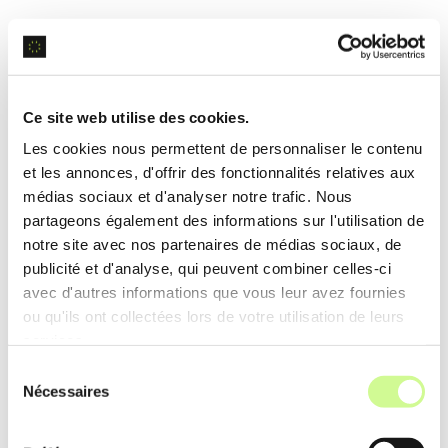
Fonctionnalité qui utilise
l’IA de clonage vocal
pour
reproduire des voix naturelles dans différentes
langues. Cela permet des doublages réalistes et
cohérents.
Ce site web utilise des cookies.
Les cookies nous permettent de personnaliser le contenu
Exemple d’utilisation
et les annonces, d'offrir des fonctionnalités relatives aux
médias sociaux et d'analyser notre trafic. Nous
Une entreprise peut créer des vidéos
partageons également des informations sur l'utilisation de
promotionnelles doublées de manière réaliste
notre site avec nos partenaires de médias sociaux, de
dans plusieurs langues pour des marchés
publicité et d'analyse, qui peuvent combiner celles-ci
étrangers, améliorant ainsi leur accessibilité.
avec d'autres informations que vous leur avez fournies
ou qu'ils ont collectées lors de votre utilisation de leurs
services.
Sous-titrage Automatique
Sélection
Nécessaires
du
Utilise des algorithmes avancés pour générer des
consentement
sous-titres automatiques
qui sont précis et