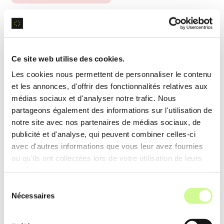
La fonctionnalité de
génération d’image
de
TurnCage utilise une bibliothèque d’images
gratuites et permet l’importation de visuels,
Ce site web utilise des cookies.
garantissant des sites web attrayants et
Les cookies nous permettent de personnaliser le contenu
personnalisés sans effort supplémentaire.
et les annonces, d'offrir des fonctionnalités relatives aux
médias sociaux et d'analyser notre trafic. Nous
Exemple d’utilisation
partageons également des informations sur l'utilisation de
Les utilisateurs sélectionnent des images de haute
notre site avec nos partenaires de médias sociaux, de
publicité et d'analyse, qui peuvent combiner celles-ci
qualité depuis la bibliothèque intégrée ou
avec d'autres informations que vous leur avez fournies
importent leurs propres photos, enrichissant ainsi
ou qu'ils ont collectées lors de votre utilisation de leurs
visuellement leur site web rapidement et
services.
simplement.
Sélection
Nécessaires
du
consentement
Analyse de données