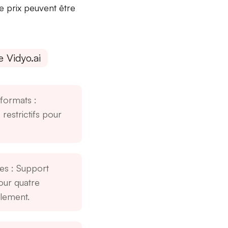
e prix
peuvent être
 Vidyo.ai
 formats
:
restrictifs pour
ées
: Support
our quatre
llement.