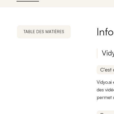
Inf
TABLE DES MATIÈRES
Vid
C’est 
Vidyo.ai
des vidé
permet d