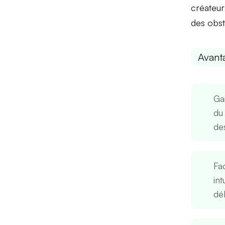
créateur
des obst
Avant
Ga
du
de
Fac
int
dé