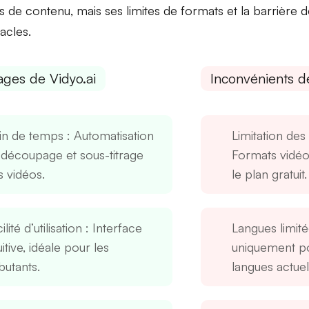
s de contenu, mais ses
limites de formats
et la
barrière d
acles.
ages de Vidyo.ai
Inconvénients de
in de temps
: Automatisation
Limitation des
 découpage et sous-titrage
Formats vidéo 
s vidéos.
le plan gratuit.
ilité d’utilisation
: Interface
Langues limit
uitive, idéale pour les
uniquement p
butants.
langues actue