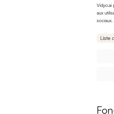
Vidyo.ai
aux util
sociaux.
Liste 
Fon