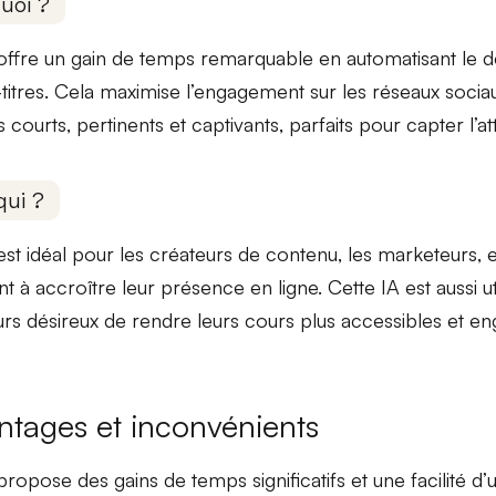
uoi ?
 offre un gain de temps remarquable en automatisant le 
-titres. Cela maximise l’engagement sur les réseaux soci
us
courts
,
pertinents
et
captivants
, parfaits pour capter l’a
qui ?
est idéal pour les
créateurs de contenu
, les
marketeurs
, 
t à accroître leur présence en ligne. Cette IA est aussi ut
urs
désireux de rendre leurs cours plus accessibles et en
ntages et inconvénients
i propose des
gains de temps
significatifs et une
facilité d’u