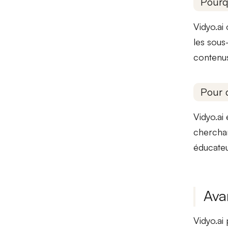
Pourq
Vidyo.ai
les sous
conten
Pour 
Vidyo.ai 
cherchan
éducate
Ava
Vidyo.a