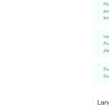
Pe
pou
le
In
Pub
pl
Pr
So
Lan