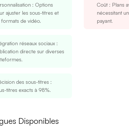
rsonnalisation
: Options
Coût
: Plans 
r ajuster les sous-titres et
nécessitant 
s formats de vidéo.
payant.
tégration réseaux sociaux
:
lication directe sur diverses
ateformes.
écision des sous-titres
:
us-titres exacts à 98%.
gues Disponibles