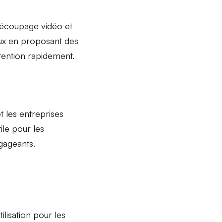
découpage vidéo et
aux en proposant des
ttention rapidement.
et les
entreprises
ile pour les
gageants.
tilisation
pour les