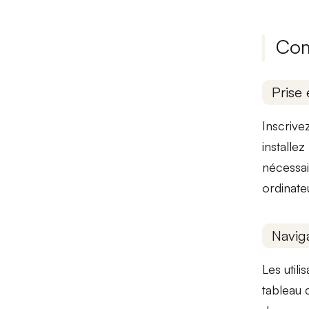
Com
Prise 
Inscrivez
installe
nécessai
ordinate
Naviga
Les util
tableau 