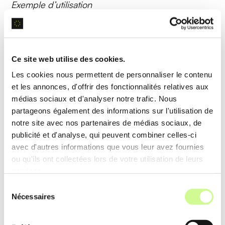
Exemple d’utilisation
Un département marketing utilise Visus pour
générer des
graphismes publicitaires
basés sur
des descriptions, accélérant le processus de
Ce site web utilise des cookies.
création et améliorant la cohérence visuelle.
Les cookies nous permettent de personnaliser le contenu
et les annonces, d'offrir des fonctionnalités relatives aux
médias sociaux et d'analyser notre trafic. Nous
Analyse de données
partageons également des informations sur l'utilisation de
notre site avec nos partenaires de médias sociaux, de
L’
analyse de données
intégrée permet à Visus de
publicité et d'analyse, qui peuvent combiner celles-ci
traiter des volumes importants de données,
avec d'autres informations que vous leur avez fournies
détectant des
modèles complexes
et fournissant
ou qu'ils ont collectées lors de votre utilisation de leurs
services.
des insights approfondis.
Sélection
Nécessaires
Exemple d’utilisation
du
consentement
Les équipes de recherche utilisent Visus pour