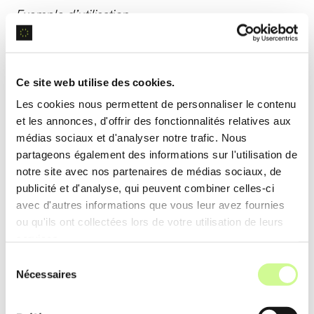
Exemple d’utilisation
Les créateurs de contenu YouTube peuvent ajouter
des sous-titres animés pour capter l’attention des
spectateurs et améliorer la compréhension.
Ce site web utilise des cookies.
Les cookies nous permettent de personnaliser le contenu
et les annonces, d'offrir des fonctionnalités relatives aux
Studio de diffusion en direct
médias sociaux et d'analyser notre trafic. Nous
partageons également des informations sur l'utilisation de
Ce studio utilise des
protocoles de streaming
notre site avec nos partenaires de médias sociaux, de
robustes pour permettre une diffusion en direct
publicité et d'analyse, qui peuvent combiner celles-ci
simultanée sur plusieurs plateformes, sans
avec d'autres informations que vous leur avez fournies
ou qu'ils ont collectées lors de votre utilisation de leurs
interruption.
services.
Sélection
Exemple d’utilisation
Nécessaires
du
Une entreprise peut organiser un webinaire en
consentement
ligne, diffusé en direct sur YouTube, Facebook et