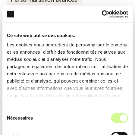
Permettant l’insertion de
logos
, d’images et de
textes spécifiques, cette fonctionnalité de
Waymark aide les entreprises à adapter les vidéos
Ce site web utilise des cookies.
à leur
identité visuelle
, renforçant leur marque
Les cookies nous permettent de personnaliser le contenu
unique.
et les annonces, d'offrir des fonctionnalités relatives aux
médias sociaux et d'analyser notre trafic. Nous
Exemple d’utilisation
partageons également des informations sur l'utilisation de
notre site avec nos partenaires de médias sociaux, de
Une agence de publicité personnalise une vidéo
publicité et d'analyse, qui peuvent combiner celles-ci
de révélation de produit pour inclure le logo et le
avec d'autres informations que vous leur avez fournies
slogan de son client, garantissant une
cohérence
ou qu'ils ont collectées lors de votre utilisation de leurs
services.
de marque
.
Sélection
Nécessaires
du
Analyse de données en temps réel
consentement