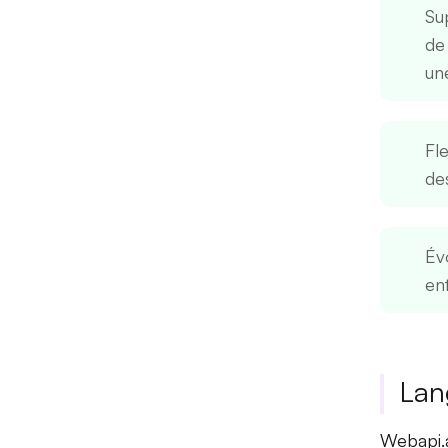
Su
de
un
Fle
de
Évo
ent
Lan
Webapi.