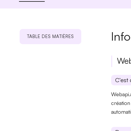
Inf
TABLE DES MATIÈRES
Web
C’est 
Webapi.a
création
automati