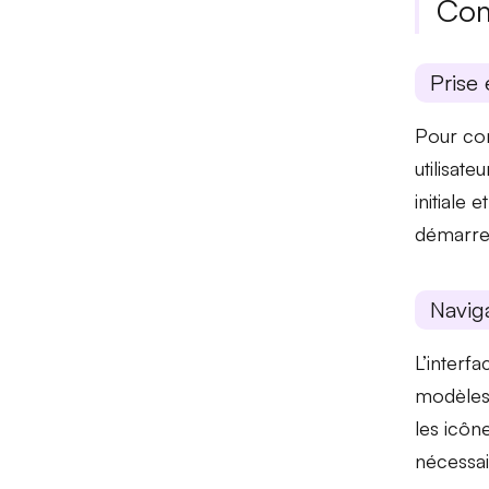
Com
Prise 
Pour com
utilisateu
initiale
et
démarre
Naviga
L’interf
modèle
les icôn
nécessai