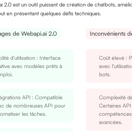
i 2.0 est un outil puissant de création de chatbots, amélio
tout en présentant quelques défis techniques.
ages de Webapi.ai 2.0
Inconvénients d
ilité d’utilisation
: Interface
Coût élevé
: 
tuitive avec modèles prêts à
avec l’utilisat
mploi.
bots.
tégrations API
: Compatible
Complexité de
ec de nombreuses API pour
Certaines API
tomatiser les tâches.
compétences 
avancées.