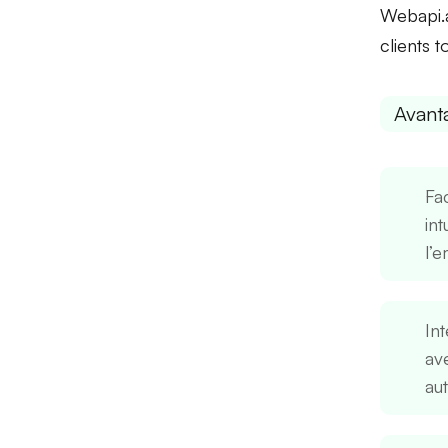
Webapi.a
clients 
Avant
Fac
in
l’e
In
av
au