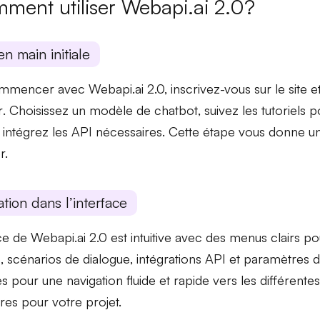
ment utiliser Webapi.ai 2.0?
en main initiale
mencer avec Webapi.ai 2.0, inscrivez-vous sur le site e
r
. Choisissez un
modèle de chatbot
, suivez les tutoriels 
 intégrez les
API
nécessaires. Cette étape vous donne un
r.
tion dans l’interface
ace de Webapi.ai 2.0 est intuitive avec des
menus clairs
pou
s
,
scénarios de dialogue
,
intégrations API
et
paramètres
d
es pour une navigation fluide et rapide vers les différente
res pour votre projet.