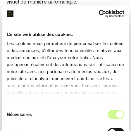
visuel de manière automatique.
Exemple d’utilisation
Les e-commerçants peuvent obtenir des images
Ce site web utilise des cookies.
détaillées de leurs produits simplement en
Les cookies nous permettent de personnaliser le contenu
décrivant leurs caractéristiques, rendant leurs
et les annonces, d'offrir des fonctionnalités relatives aux
fiches produits plus attrayantes.
médias sociaux et d'analyser notre trafic. Nous
partageons également des informations sur l'utilisation de
notre site avec nos partenaires de médias sociaux, de
Analyse de données
publicité et d'analyse, qui peuvent combiner celles-ci
avec d'autres informations que vous leur avez fournies
Writesonic offre des capacités d’
analyse de
ou qu'ils ont collectées lors de votre utilisation de leurs
données
pour optimiser le contenu généré en
services.
temps réel, fournissant des résultats basés sur les
Sélection
tendances actuelles et les meilleures pratiques
Nécessaires
du
consentement
SEO.