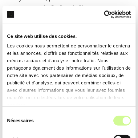
ajoutées à une feuille Google Sheets.
Filtrage et conditionnalités
Ce site web utilise des cookies.
Utilisez des
filtres et conditions
pour affiner les
Les cookies nous permettent de personnaliser le contenu
Zaps, déclenchant des actions uniquement lorsque
et les annonces, d'offrir des fonctionnalités relatives aux
médias sociaux et d'analyser notre trafic. Nous
des critères spécifiques sont remplis, augmentant
partageons également des informations sur l'utilisation de
la
précision
des automatisations.
notre site avec nos partenaires de médias sociaux, de
publicité et d'analyse, qui peuvent combiner celles-ci
Exemple d’utilisation
avec d'autres informations que vous leur avez fournies
ou qu'ils ont collectées lors de votre utilisation de leurs
Si un lead capturé dans un formulaire a un
services.
« score » supérieur à 50 (condition), envoyer un
Sélection
email de suivi personnalisé, garantissant un
Nécessaires
du
engagement client
optimal.
consentement