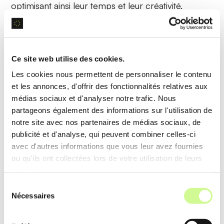
optimisant ainsi leur temps et leur créativité.
Personnalisation paramétrique
Ce site web utilise des cookies.
Zazow offre des options de
paramétrage détaillé
,
Les cookies nous permettent de personnaliser le contenu
permettant aux utilisateurs d’ajuster des dizaines de
et les annonces, d'offrir des fonctionnalités relatives aux
variables pour affiner les résultats de leurs
médias sociaux et d'analyser notre trafic. Nous
créations artistiques.
partageons également des informations sur l'utilisation de
notre site avec nos partenaires de médias sociaux, de
Exemple d’utilisation
publicité et d'analyse, qui peuvent combiner celles-ci
avec d'autres informations que vous leur avez fournies
Un designer ajuste les
paramètres de couleurs et
ou qu'ils ont collectées lors de votre utilisation de leurs
de formes
pour créer une affiche personnalisée,
services.
répondant ainsi précisément aux attentes d’un
Sélection
Nécessaires
du
client exigeant.
consentement