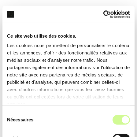
Ajustement de la Clarté Vocale
Cette option ajuste automatiquement la
clarté
Ce site web utilise des cookies.
vocale
, renforçant les fréquences de la voix
Les cookies nous permettent de personnaliser le contenu
humaine. Cela garantit que chaque mot enregistré
et les annonces, d'offrir des fonctionnalités relatives aux
est distinct et audible, même dans des
médias sociaux et d'analyser notre trafic. Nous
partageons également des informations sur l'utilisation de
enregistrements de faible qualité.
notre site avec nos partenaires de médias sociaux, de
publicité et d'analyse, qui peuvent combiner celles-ci
Exemple d’utilisation
avec d'autres informations que vous leur avez fournies
Un journaliste utilise cette fonctionnalité pour
ou qu'ils ont collectées lors de votre utilisation de leurs
services.
clarifier une interview réalisée dans un lieu bruyant,
Sélection
facilitant ainsi la retranscription et l’édition de
Nécessaires
du
l’audio.
consentement