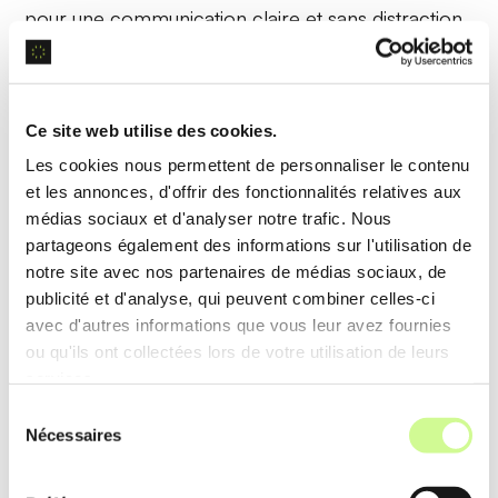
pour une communication claire et sans distraction.
Enregistrement Audio Bidirectionnel
Ce site web utilise des cookies.
CrystalSound permet l’
enregistrement simultané
Les cookies nous permettent de personnaliser le contenu
des deux côtés de la conversation, assurant une
et les annonces, d'offrir des fonctionnalités relatives aux
capture complète des discussions pour une
médias sociaux et d'analyser notre trafic. Nous
partageons également des informations sur l'utilisation de
révision ultérieure et une documentation précise.
notre site avec nos partenaires de médias sociaux, de
publicité et d'analyse, qui peuvent combiner celles-ci
Exemple d’utilisation
avec d'autres informations que vous leur avez fournies
En réunion d’équipe,
CrystalSound
enregistre à la
ou qu'ils ont collectées lors de votre utilisation de leurs
services.
fois les interventions des intervenants et des
participants, créant un enregistrement complet et
Sélection
Nécessaires
du
fidèle de la séance pour une réécoute facile.
consentement