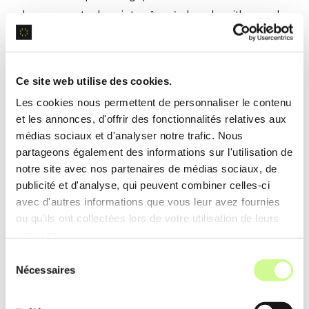
changements de sujet grâce à des algorithmes de
traitement de langage naturel
, simplifiant ainsi la
navigation pour les utilisateurs.
Ce site web utilise des cookies.
Exemple d’utilisation
Les cookies nous permettent de personnaliser le contenu
Lors de la publication d’un podcast, Podium crée
et les annonces, d'offrir des fonctionnalités relatives aux
médias sociaux et d'analyser notre trafic. Nous
des
chapitres cliquables
pour chaque section,
partageons également des informations sur l'utilisation de
aidant les auditeurs à accéder directement aux
notre site avec nos partenaires de médias sociaux, de
segments pertinents sans écouter l’intégralité de
publicité et d'analyse, qui peuvent combiner celles-ci
l’épisode.
avec d'autres informations que vous leur avez fournies
ou qu'ils ont collectées lors de votre utilisation de leurs
services.
Clips et audiogrammes
Sélection
Nécessaires
du
Podium extrait des
clips audio
pertinents et génère
consentement
des
audiogrammes
pour les réseaux sociaux en