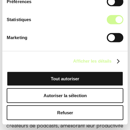
Préférences
utilisant des algorithmes de
détection de contenu
clé
, augmentant l’engagement en ligne.
Statistiques
Exemple d’utilisation
Marketing
Un marketeur choisit les meilleurs moments d’un
podcast et utilise les
audiogrammes générés
pour
créer des publications accrocheuses sur les
Afficher les détails
réseaux sociaux, boostant ainsi le nombre de vues
et d’interactions.
Tout autoriser
Autoriser la sélection
Conseils d'utilisation
Refuser
Podium est un outil révolutionnaire pour les
créateurs de podcasts, améliorant leur productivité