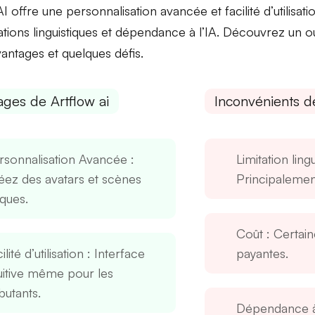
AI offre une
personnalisation avancée
et
facilité d’utilisati
ations linguistiques
et
dépendance à l’IA
. Découvrez un ou
vantages et quelques défis.
ages de Artflow ai
Inconvénients de
rsonnalisation Avancée
:
Limitation ling
éez des avatars et scènes
Principalement
iques.
Coût
: Certain
ilité d’utilisation
: Interface
payantes.
tuitive même pour les
butants.
Dépendance à