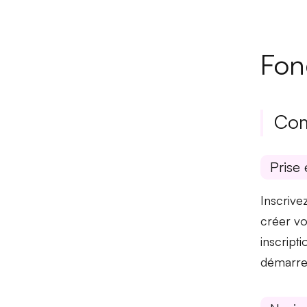
Fon
Com
Prise 
Inscrive
créer v
inscript
démarrer