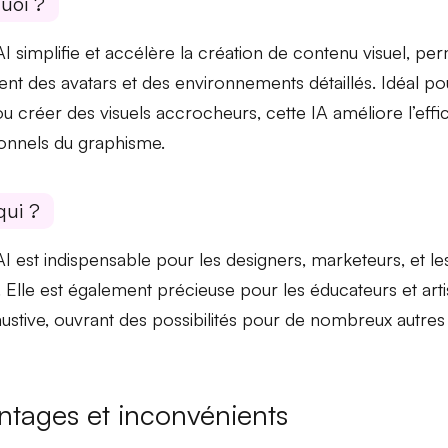
uoi ?
AI
simplifie
et
accélère
la création de contenu visuel, pe
nt des avatars et des environnements détaillés. Idéal po
u créer des visuels accrocheurs, cette IA améliore l’effi
onnels du graphisme.
qui ?
AI est indispensable pour les
designers
,
marketeurs
, et l
. Elle est également précieuse pour les
éducateurs
et
art
ustive, ouvrant des possibilités pour de nombreux autres
ntages et inconvénients