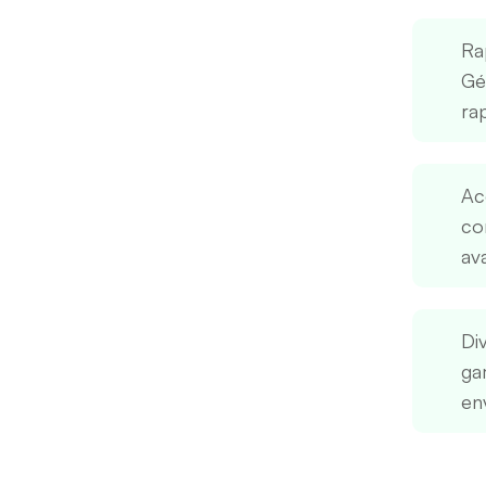
Ra
Gé
rap
Acc
co
av
Di
ga
en