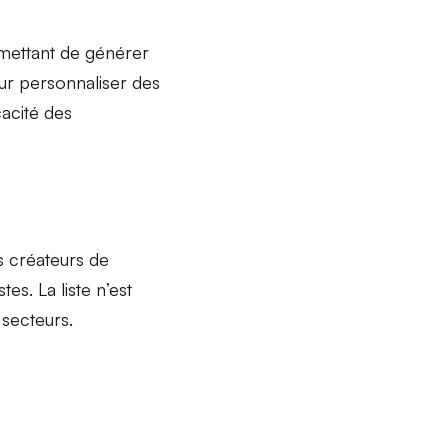
rmettant de générer
ur personnaliser des
cacité des
es
créateurs de
istes
. La liste n’est
 secteurs.