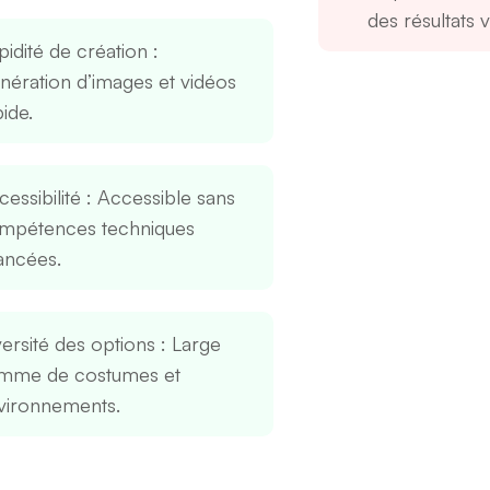
des résultats v
pidité de création
:
nération d’images et vidéos
ide.
essibilité
: Accessible sans
mpétences techniques
ancées.
versité des options
: Large
mme de costumes et
vironnements.