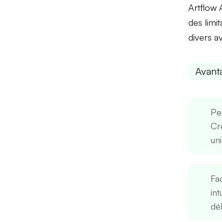
Artflow 
des
limit
divers a
Avant
Pe
Cr
un
Fac
in
dé