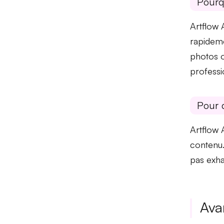
Pourq
Artflow 
rapideme
photos o
professi
Pour 
Artflow 
contenu
pas exha
Ava