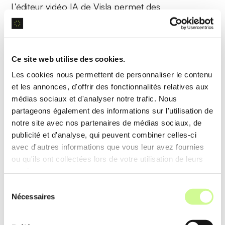
L’éditeur vidéo IA de Visla permet des
modifications précises avec des
outils automatisés
tels que l’ajout de sous-titres, la voix off et les
transitions, facilitant le montage vidéo.
Ce site web utilise des cookies.
Les cookies nous permettent de personnaliser le contenu
Exemple d’utilisation
et les annonces, d'offrir des fonctionnalités relatives aux
Un formateur crée des cours en ajoutant des
médias sociaux et d'analyser notre trafic. Nous
sous-titres automatiques
et des animations,
partageons également des informations sur l'utilisation de
notre site avec nos partenaires de médias sociaux, de
fournissant un contenu dynamique et accessible
publicité et d'analyse, qui peuvent combiner celles-ci
pour ses étudiants.
avec d'autres informations que vous leur avez fournies
ou qu'ils ont collectées lors de votre utilisation de leurs
services.
Screen Recording
Sélection
Nécessaires
du
Visla permet l’enregistrement d’écran avec des
consentement
annotations et des narrations en temps réel, grâce